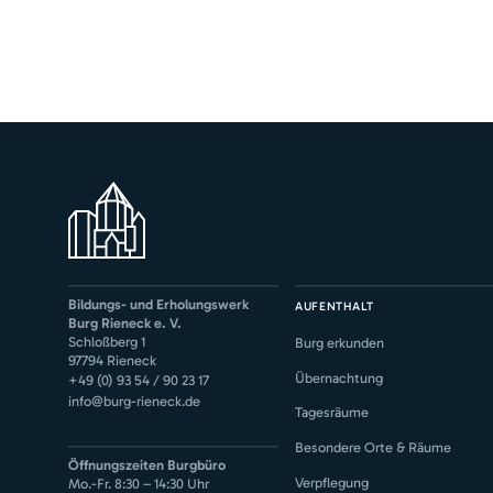
Bildungs- und Erholungswerk
AUFENTHALT
Burg Rieneck e. V.
Schloßberg 1
Burg erkunden
97794 Rieneck
Übernachtung
+49 (0) 93 54 / 90 23 17
info@burg-rieneck.de
Tagesräume
Besondere Orte & Räume
Öffnungszeiten Burgbüro
Verpflegung
Mo.-Fr. 8:30 – 14:30 Uhr