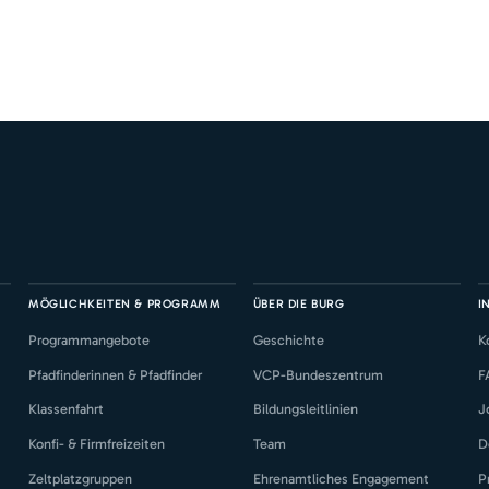
MÖGLICHKEITEN & PROGRAMM
ÜBER DIE BURG
I
Programmangebote
Geschichte
K
Pfadfinderinnen & Pfadfinder
VCP-Bundeszentrum
F
Klassenfahrt
Bildungsleitlinien
J
Konfi- & Firmfreizeiten
Team
D
Zeltplatzgruppen
Ehrenamtliches Engagement
P