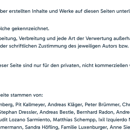
iber erstellten Inhalte und Werke auf diesen Seiten unt
solche gekennzeichnet.
rbeitung, Verbreitung und jede Art der Verwertung außer
er schriftlichen Zustimmung des jeweiligen Autors bzw. E
er Seite sind nur für den privaten, nicht kommerziellen
seite stammen von:
nberg, Pit Kallmeyer, Andreas Kläger, Peter Brümmer, Chr
ephan Dressler, Andreas Bestle, Bernhard Radon, Andrea
udit Lozano Sarmiento, Matthias Schempp, Ixil Izquierdo
mermann, Sandra Höfling, Familie Luxenburger, Anne Si