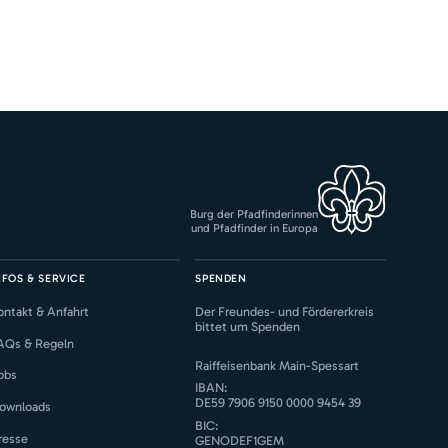
Burg der Pfadfinderinnen
und Pfadfinder in Europa
NFOS & SERVICE
SPENDEN
ontakt & Anfahrt
Der Freundes- und Fördererkreis
bittet um Spenden
AQs & Regeln
Raiffeisenbank Main-Spessart
obs
IBAN:
DE59 7906 9150 0000 9454 39
ownloads
BIC:
resse
GENODEF1GEM