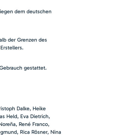
erliegen dem deutschen
halb der Grenzen des
rstellers.
 Gebrauch gestattet.
istoph Dalke, Heike
s Held, Eva Dietrich,
 Noreña, René Franco,
egmund, Rica Rösner, Nina