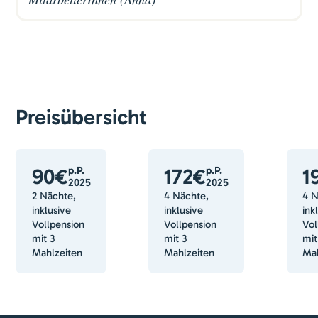
Preisübersicht
90€
p.P.
172€
p.P.
1
2025
2025
2 Nächte,
4 Nächte,
4 N
inklusive
inklusive
ink
Vollpension
Vollpension
Vol
mit 3
mit 3
mit
Mahlzeiten
Mahlzeiten
Mah