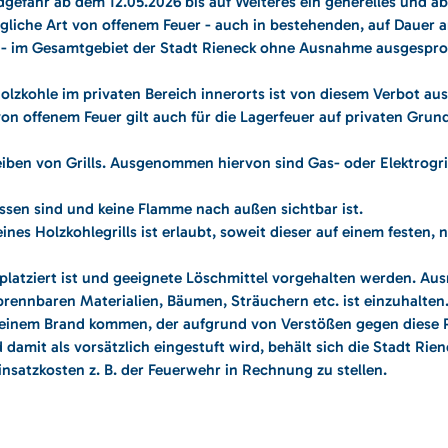
gefahr ab dem 12.05.2026 bis auf Weiteres ein generelles und ab
egliche Art von offenem Feuer - auch in bestehenden, auf Dauer 
n - im Gesamtgebiet der Stadt Rieneck ohne Ausnahme ausgespr
Holzkohle im privaten Bereich innerorts ist von diesem Verbot 
on offenem Feuer gilt auch für die Lagerfeuer auf privaten Grun
eiben von Grills. Ausgenommen hiervon sind Gas- oder Elektrogril
ssen sind und keine Flamme nach außen sichtbar ist.
ines Holzkohlegrills ist erlaubt, soweit dieser auf einem festen, n
latziert ist und geeignete Löschmittel vorgehalten werden. Au
rennbaren Materialien, Bäumen, Sträuchern etc. ist einzuhalten.
einem Brand kommen, der aufgrund von Verstößen gegen diese
 damit als vorsätzlich eingestuft wird, behält sich die Stadt Rien
insatzkosten z. B. der Feuerwehr in Rechnung zu stellen.