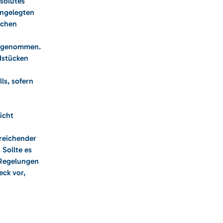
solutes
angelegten
ochen
ausgenommen.
dstücken
ls, sofern
icht
sreichender
 Sollte es
 Regelungen
eck vor,