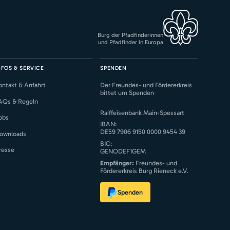
Burg der Pfadfinderinnen
und Pfadfinder in Europa
NFOS & SERVICE
SPENDEN
ontakt & Anfahrt
Der Freundes- und Fördererkreis
bittet um Spenden
AQs & Regeln
Raiffeisenbank Main-Spessart
obs
IBAN:
DE59 7906 9150 0000 9454 39
ownloads
BIC:
resse
GENODEF1GEM
Empfänger:
Freundes- und
Fördererkreis Burg Rieneck e.V.
Spenden