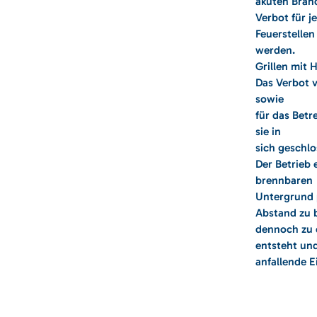
akuten Brand
Verbot für j
Feuerstelle
werden.
Grillen mit 
Das Verbot v
sowie
für das Betr
sie in
sich geschlo
Der Betrieb e
brennbaren
Untergrund p
Abstand zu b
dennoch zu 
entsteht und
anfallende E