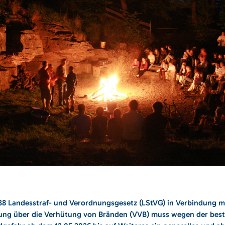
8 Landesstraf- und Verordnungsgesetz (LStVG) in Verbindung mi
ung über die Verhütung von Bränden (VVB) muss wegen der bes