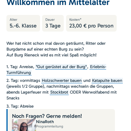
Willkommen im Mittelalter
Alter
Dauer
Kosten*
5.-6. Klasse
3 Tage
23,00 € pro Person
Wer hat nicht schon mal davon geträumt, Ritter oder
Burgdame auf einer echten Burg zu sein?
Auf Burg Rieneck wird es mit viel Spaß möglich!
1. Tag: Anreise,
"Gut gerüstet auf der Burg"
,
Erlebnis-
Turmführung
2. Tag: vormittags
Holzschwerter bauen
und
Katapulte bauen
(jeweils 1/2 Gruppe), nachmittags wechseln die Gruppen,
abends Lagerfeuer mit
Stockbrot
ODER Werwolfabend mit
Snacks
3. Tag: Abreise
Noch Fragen? Gerne melden!
Nina
Roth
Programmleitung