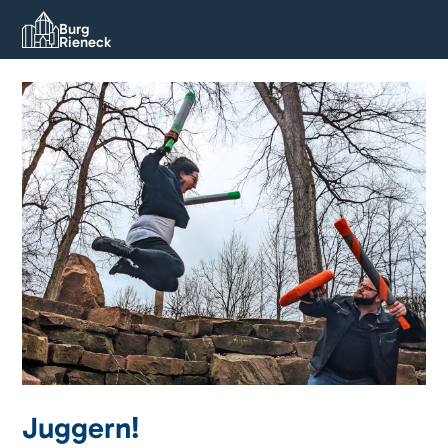
Burg
Rieneck
Juggern!